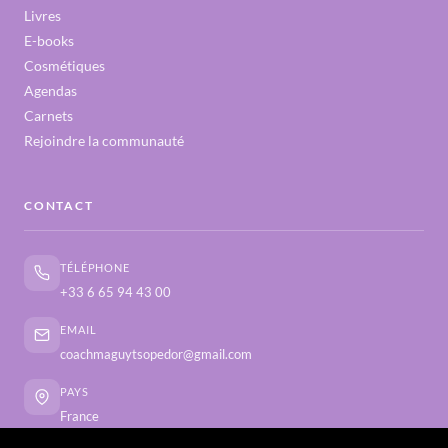
Livres
E-books
Cosmétiques
Agendas
Carnets
Rejoindre la communauté
CONTACT
TÉLÉPHONE
+33 6 65 94 43 00
EMAIL
coachmaguytsopedor@gmail.com
PAYS
France