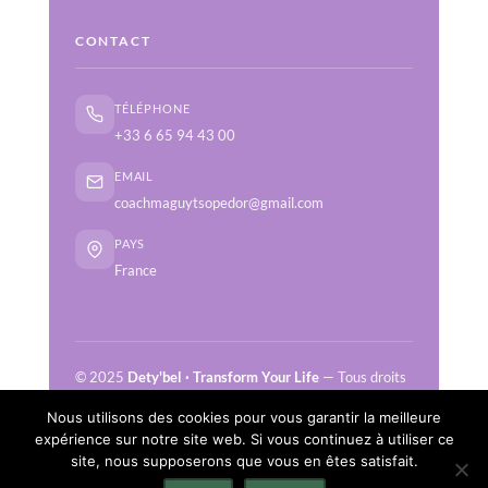
CONTACT
TÉLÉPHONE
+33 6 65 94 43 00
EMAIL
coachmaguytsopedor@gmail.com
PAYS
France
© 2025
Dety'bel · Transform Your Life
— Tous droits
réservés
Nous utilisons des cookies pour vous garantir la meilleure
Conditions générales
Mentions légales
expérience sur notre site web. Si vous continuez à utiliser ce
Politique de confidentialité
site, nous supposerons que vous en êtes satisfait.