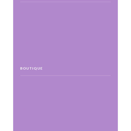
Mon histoire
Coaching
Boutique
Événements
Blog
Contact
BOUTIQUE
Livres
E-books
Cosmétiques
Agendas
Carnets
Rejoindre la communauté