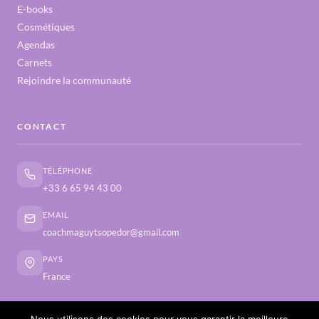
E-books
Cosmétiques
Agendas
Carnets
Rejoindre la communauté
CONTACT
TÉLÉPHONE
+33 6 65 94 43 00
EMAIL
coachmaguytsopedor@gmail.com
PAYS
France